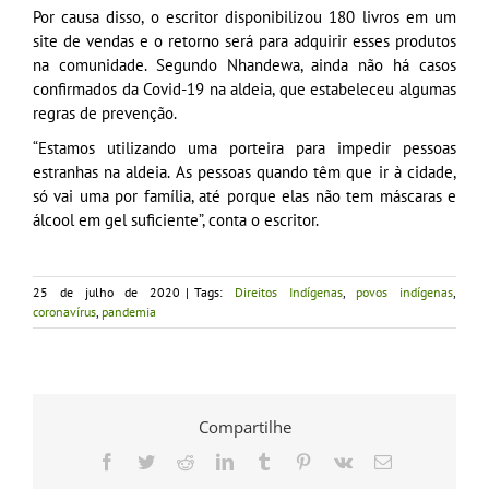
Por causa disso, o escritor disponibilizou 180 livros em um
site de vendas e o retorno será para adquirir esses produtos
na comunidade. Segundo Nhandewa, ainda não há casos
confirmados da Covid-19 na aldeia, que estabeleceu algumas
regras de prevenção.
“Estamos utilizando uma porteira para impedir pessoas
estranhas na aldeia. As pessoas quando têm que ir à cidade,
só vai uma por família, até porque elas não tem máscaras e
álcool em gel suficiente”, conta o escritor.
25 de julho de 2020
|
Tags:
Direitos Indígenas
,
povos indígenas
,
coronavírus
,
pandemia
Compartilhe
Facebook
Twitter
Reddit
LinkedIn
Tumblr
Pinterest
Vk
E-
mail