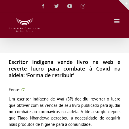
Ir
Facebook
Twitter
YouTube
Instagram
para
o
conteúdo
Escritor indígena vende livro na web e
reverte lucro para combate à Covid na
aldeia: ‘Forma de retribuir’
Fonte:
G1
Um escritor indígena de Avaí (SP) decidiu reverter o lucro
que obtiver com as vendas de seu livro publicado para ajudar
no combate ao coronavírus na aldeia. A ideia surgiu depois
que Tiago Nhandewa percebeu a necessidade de adquirir
mais produtos de higiene para a comunidade.