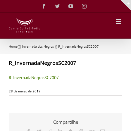
Ir
Facebook
Twitter
YouTube
Instagram
para
o
conteúdo
Home
)))
Invernada dos Negros
)))
R_InvernadaNegrosSC2007
R_InvernadaNegrosSC2007
R_InvernadaNegrosSC2007
28 de março de 2019
Compartilhe
Facebook
Twitter
Reddit
LinkedIn
Tumblr
Pinterest
Vk
E-