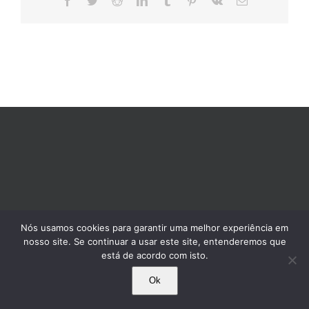
mail
Nós usamos cookies para garantir uma melhor experiência em
nosso site. Se continuar a usar este site, entenderemos que
está de acordo com isto.
Ok
© 1995-2025 Comissão Pró-Índio de São Paulo. Todos os direitos reservados.