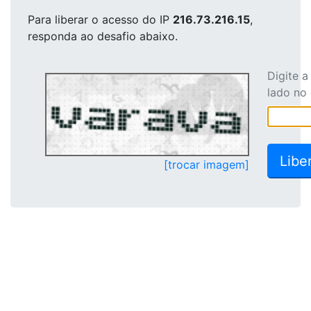
Para liberar o acesso
do IP
216.73.216.15
,
responda ao desafio abaixo.
Digite 
lado no
[trocar imagem]