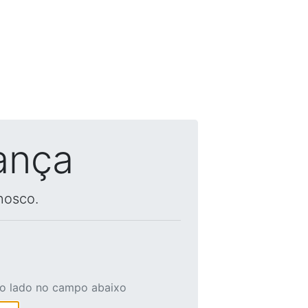
ança
nosco.
ao lado no campo abaixo