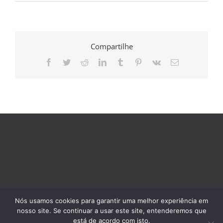
Compartilhe
Facebook
Twitter
Reddit
LinkedIn
Tumblr
Pinterest
Vk
E-
mail
Nós usamos cookies para garantir uma melhor experiência em
nosso site. Se continuar a usar este site, entenderemos que
está de acordo com isto.