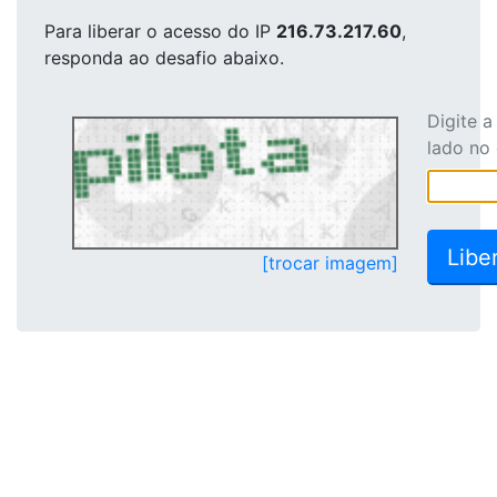
Para liberar o acesso
do IP
216.73.217.60
,
responda ao desafio abaixo.
Digite 
lado no
[trocar imagem]