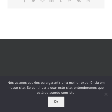
mail
Nós usamos cookies para garantir uma melhor experiência em
nosso site. Se continuar a usar este site, entenderemos que
está de acordo com isto.
Ok
© 1995-2025 Comissão Pró-Índio de São Paulo. Todos os direitos reservados.