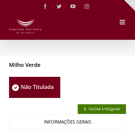
Ir
Facebook
Twitter
YouTube
Instagram
para
o
conteúdo
Milho Verde
Não Titulada
VOLTAR À PESQUISA
INFORMAÇÕES GERAIS