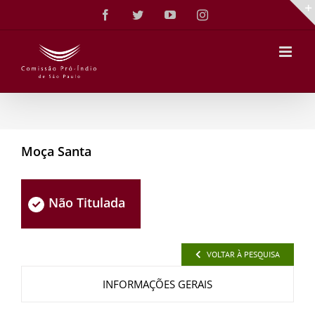
Ir
Facebook
Twitter
YouTube
Instagram
para
o
conteúdo
Moça Santa
Não Titulada
VOLTAR À PESQUISA
INFORMAÇÕES GERAIS