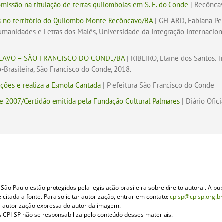
omissão na titulação de terras quilombolas em S. F. do Conde
| Recônca
ias no território do Quilombo Monte Recôncavo/BA
| GELARD, Fabiana Ped
umanidades e Letras dos Malês, Universidade da Integração Internaciona
AVO – SÃO FRANCISCO DO CONDE/BA
| RIBEIRO, Elaine dos Santos. 
-Brasileira, São Francisco do Conde, 2018.
ções e realiza a Esmola Cantada
| Prefeitura São Francisco do Conde
de 2007/Certidão emitida pela Fundação Cultural Palmares
| Diário Ofic
ão Paulo estão protegidos pela legislação brasileira sobre direito autoral. A pub
itada a fonte. Para solicitar autorização, entrar em contato:
cpisp@cpisp.org.b
e autorização expressa do autor da imagem.
 CPI-SP não se responsabiliza pelo conteúdo desses materiais.