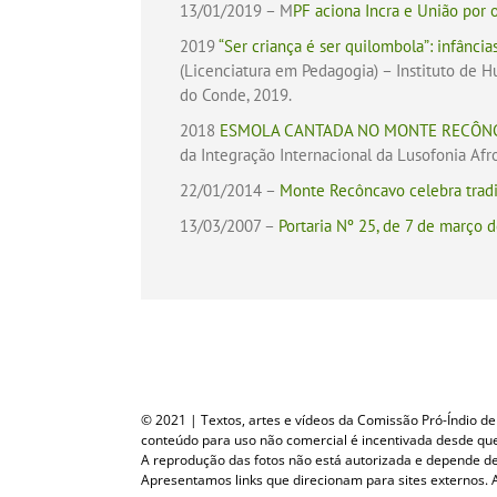
13/01/2019 – M
PF aciona Incra e União por 
2019
“Ser criança é ser quilombola”: infânc
(Licenciatura em Pedagogia) – Instituto de H
do Conde, 2019.
2018
ESMOLA CANTADA NO MONTE RECÔNC
da Integração Internacional da Lusofonia Afro
22/01/2014 –
Monte Recôncavo celebra tradi
13/03/2007 –
Portaria Nº 25, de 7 de março 
© 2021 | Textos, artes e vídeos da Comissão Pró-Índio de S
conteúdo para uso não comercial é incentivada desde que c
A reprodução das fotos não está autorizada e depende d
Apresentamos links que direcionam para sites externos. A