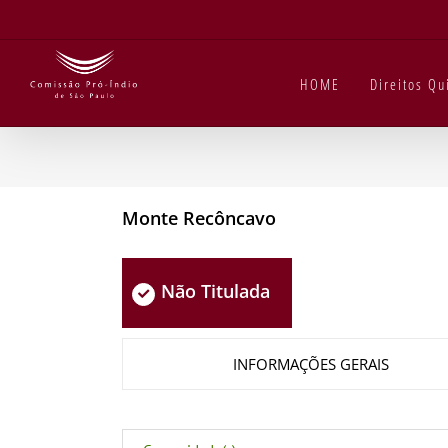
Ir
para
o
conteúdo
HOME
Direitos Q
Monte Recôncavo
Não Titulada
INFORMAÇÕES GERAIS