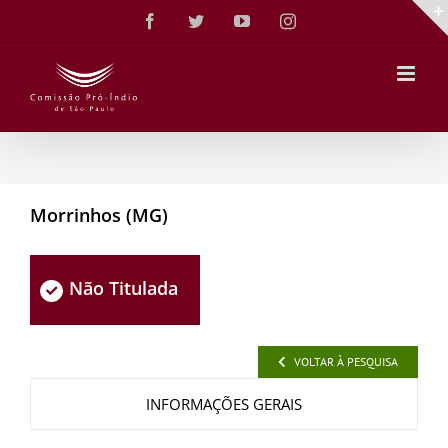
Ir
Facebook
Twitter
YouTube
Instagram
para
o
conteúdo
Morrinhos (MG)
Não Titulada
VOLTAR À PESQUISA
INFORMAÇÕES GERAIS