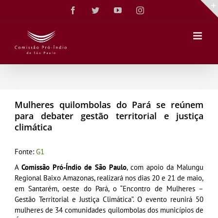
Ir
Facebook
Twitter
YouTube
Instagram
para
o
conteúdo
Mulheres quilombolas do Pará se reúnem
para debater gestão territorial e justiça
climática
Fonte:
G1
A
Comissão Pró-Índio de São Paulo
, com apoio da Malungu
Regional Baixo Amazonas, realizará nos dias 20 e 21 de maio,
em Santarém, oeste do Pará, o “Encontro de Mulheres –
Gestão Territorial e Justiça Climática”. O evento reunirá 50
mulheres de 34 comunidades quilombolas dos municípios de