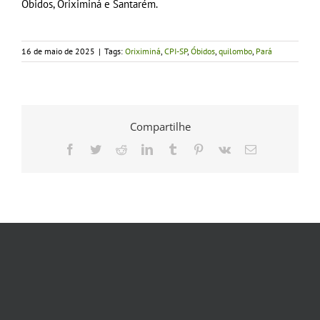
Óbidos, Oriximiná e Santarém.
16 de maio de 2025
|
Tags:
Oriximiná
,
CPI-SP
,
Óbidos
,
quilombo
,
Pará
Compartilhe
Facebook
Twitter
Reddit
LinkedIn
Tumblr
Pinterest
Vk
E-
mail