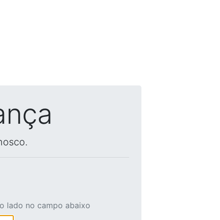
ança
nosco.
ao lado no campo abaixo