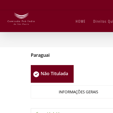
Ir
para
o
conteúdo
HOME
Direitos Q
Paraguai
Não Titulada
INFORMAÇÕES GERAIS