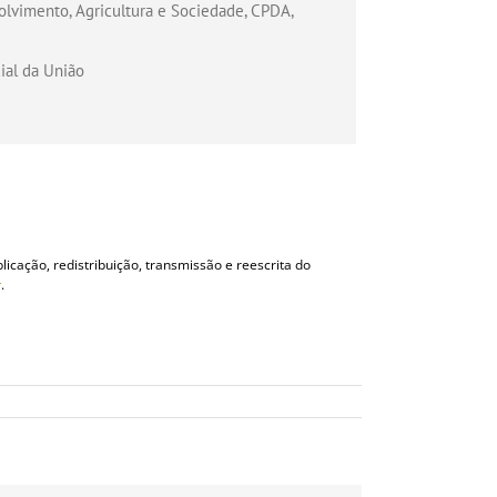
olvimento, Agricultura e Sociedade, CPDA,
cial da União
licação, redistribuição, transmissão e reescrita do
r
.