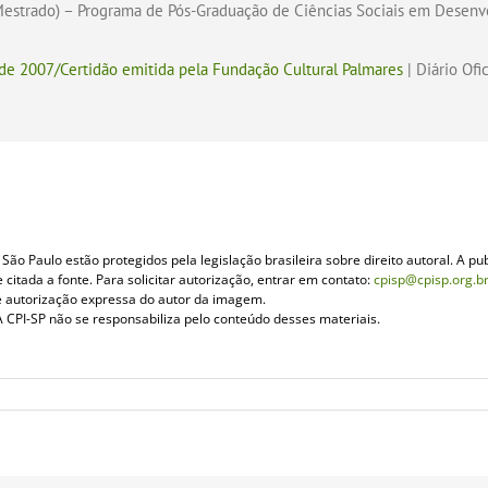
(Mestrado) – Programa de Pós-Graduação de Ciências Sociais em Desenv
o de 2007/Certidão emitida pela Fundação Cultural Palmares
| Diário Ofi
ão Paulo estão protegidos pela legislação brasileira sobre direito autoral. A pub
itada a fonte. Para solicitar autorização, entrar em contato:
cpisp@cpisp.org.b
e autorização expressa do autor da imagem.
 CPI-SP não se responsabiliza pelo conteúdo desses materiais.