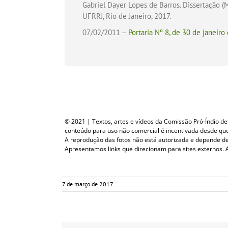
Gabriel Dayer Lopes de Barros. Dissertação 
UFRRJ, Rio de Janeiro, 2017.
07/02/2011 –
Portaria Nº 8, de 30 de janeir
© 2021 | Textos, artes e vídeos da Comissão Pró-Índio de S
conteúdo para uso não comercial é incentivada desde que c
A reprodução das fotos não está autorizada e depende d
Apresentamos links que direcionam para sites externos. A
7 de março de 2017