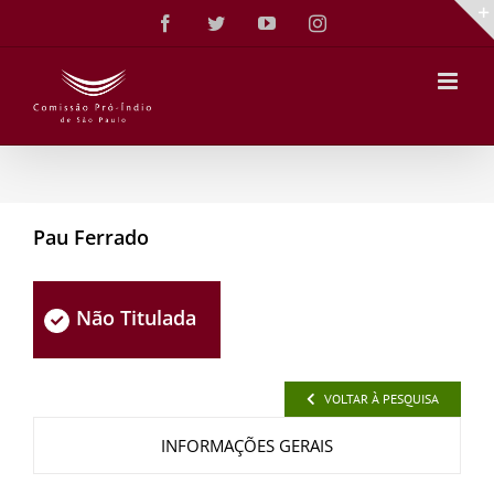
Ir
Facebook
Twitter
YouTube
Instagram
para
o
conteúdo
Pau Ferrado
Não Titulada
VOLTAR À PESQUISA
INFORMAÇÕES GERAIS