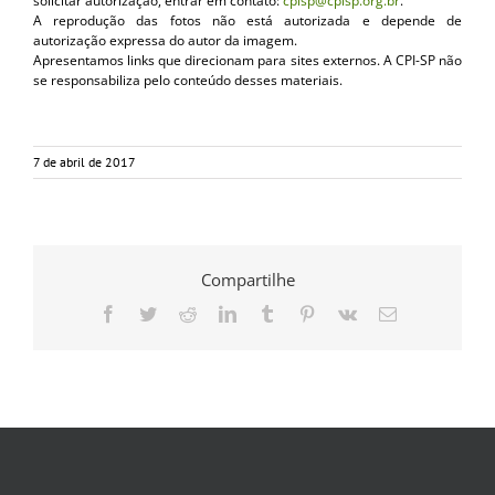
solicitar autorização, entrar em contato:
cpisp@cpisp.org.br
.
A reprodução das fotos não está autorizada e depende de
autorização expressa do autor da imagem.
Apresentamos links que direcionam para sites externos. A CPI-SP não
se responsabiliza pelo conteúdo desses materiais.
7 de abril de 2017
Compartilhe
Facebook
Twitter
Reddit
LinkedIn
Tumblr
Pinterest
Vk
E-
mail