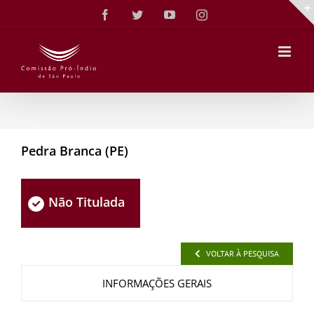
Ir
Facebook
Twitter
YouTube
Instagram
para
o
conteúdo
Pedra Branca (PE)
Não Titulada
VOLTAR À PESQUISA
INFORMAÇÕES GERAIS