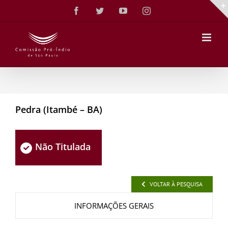
Ir
Facebook
Twitter
YouTube
Instagram
para
o
conteúdo
Pedra (Itambé – BA)
Não Titulada
VOLTAR À PESQUISA
INFORMAÇÕES GERAIS