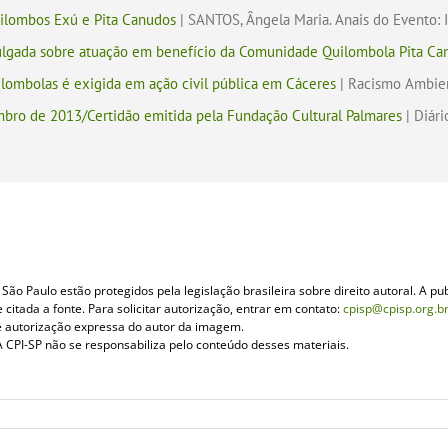
ilombos Exú e Pita Canudos
| SANTOS, Ângela Maria. Anais do Evento: 
ulgada sobre atuação em benefício da Comunidade Quilombola Pita Ca
lombolas é exigida em ação civil pública em Cáceres
| Racismo Ambie
embro de 2013/Certidão emitida pela Fundação Cultural Palmares
| Diári
ão Paulo estão protegidos pela legislação brasileira sobre direito autoral. A pub
itada a fonte. Para solicitar autorização, entrar em contato:
cpisp@cpisp.org.b
e autorização expressa do autor da imagem.
 CPI-SP não se responsabiliza pelo conteúdo desses materiais.