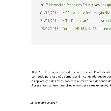
2017
Memória e Processos Educativos nos qu
01/12/2014 –
MPF esclarece informação div
21/01/2014 –
MT – Demarcação de terras qui
19/09/2013 –
Portaria Nº 161, de 16 de set
© 2021 | Textos, artes e vídeos da Comissão Pró-Índio de S
conteúdo para uso não comercial é incentivada desde que c
A reprodução das fotos não está autorizada e depende d
Apresentamos links que direcionam para sites externos. A
15 de março de 2017