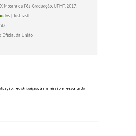
IX Mostra da Pós-Graduação, UFMT, 2017.
nudos
| Jusbrasil
ntal
o Oficial da União
licação, redistribuição, transmissão e reescrita do
r
.