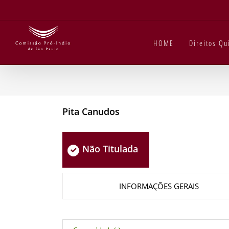
Ir
para
o
conteúdo
HOME
Direitos Q
Pita Canudos
Não Titulada
INFORMAÇÕES GERAIS