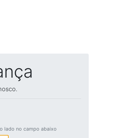
ança
nosco.
ao lado no campo abaixo