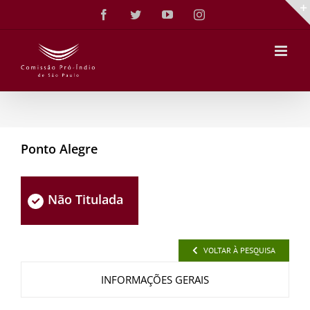
Ir
Facebook
Twitter
YouTube
Instagram
para
o
conteúdo
Ponto Alegre
Não Titulada
VOLTAR À PESQUISA
INFORMAÇÕES GERAIS