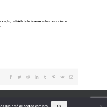
licação, redistribuição, transmissão e reescrita do
r
.
Facebook
Twitter
Reddit
LinkedIn
Tumblr
Pinterest
Vk
E-
mail
mos que está de acordo com isto.
Ok