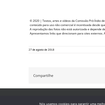
© 2020 | Textos, artes e vídeos da Comissão Pró-Índio de S
conteúdo para uso não comercial é incentivada desde que c
A reprodução das fotos não está autorizada e depende d
Apresentamos links que direcionam para sites externos. A
27 de agosto de 2018
Compartilhe
Nós usamos cookies para garantir uma melhor