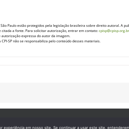
ão Paulo estão protegidos pela legislação brasileira sobre direito autoral. A pub
itada a fonte. Para solicitar autorização, entrar em contato:
cpisp@cpisp.org.b
e autorização expressa do autor da imagem.
 CPI-SP não se responsabiliza pelo conteúdo desses materiais.
 experiência em nosso site. Se continuar a usar este site, entendere