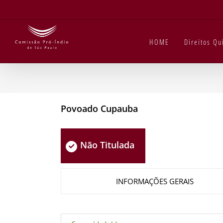
Ir
para
o
conteúdo
HOME
Direitos Q
Povoado Cupauba
Não Titulada
INFORMAÇÕES GERAIS