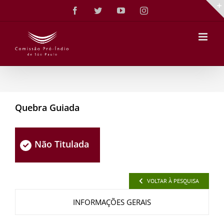
Ir
Facebook
Twitter
YouTube
Instagram
para
o
conteúdo
Quebra Guiada
Não Titulada
VOLTAR À PESQUISA
INFORMAÇÕES GERAIS