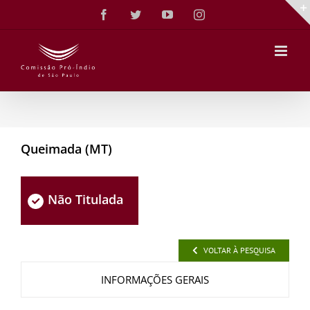
Ir
Facebook
Twitter
YouTube
Instagram
para
o
conteúdo
Queimada (MT)
Não Titulada
VOLTAR À PESQUISA
INFORMAÇÕES GERAIS