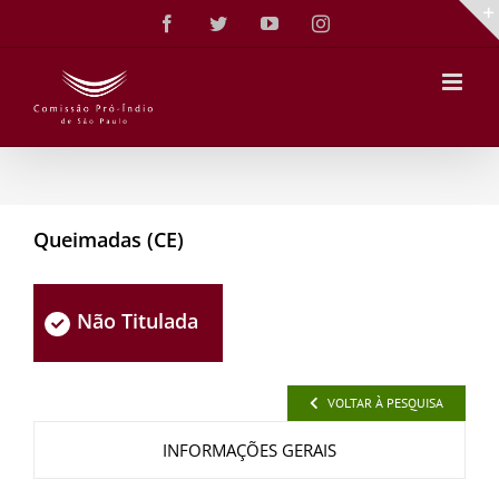
Ir
Facebook
Twitter
YouTube
Instagram
para
o
conteúdo
Queimadas (CE)
Não Titulada
VOLTAR À PESQUISA
INFORMAÇÕES GERAIS