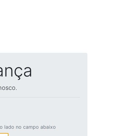
ança
nosco.
ao lado no campo abaixo