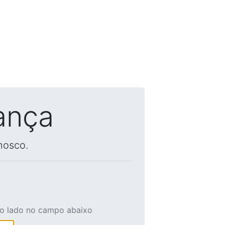
ança
nosco.
ao lado no campo abaixo