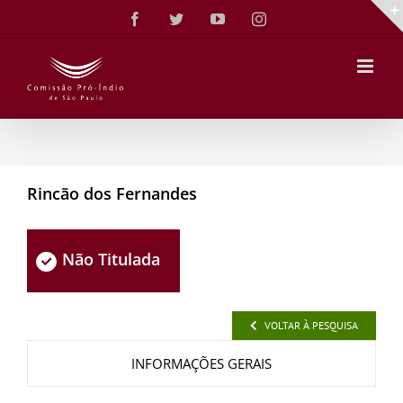
Ir
Facebook
Twitter
YouTube
Instagram
para
o
conteúdo
Rincão dos Fernandes
Não Titulada
VOLTAR À PESQUISA
INFORMAÇÕES GERAIS