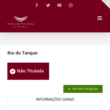
Ir
Facebook
Twitter
YouTube
Instagram
para
o
conteúdo
Rio do Tanque
Não Titulada
VOLTAR À PESQUISA
INFORMAÇÕES GERAIS