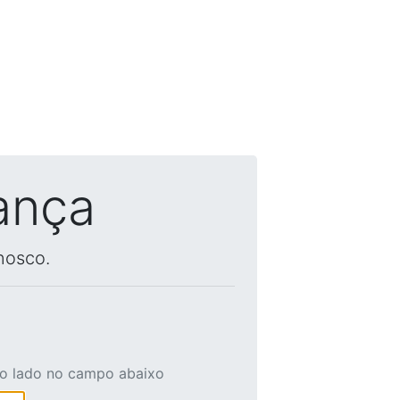
ança
nosco.
ao lado no campo abaixo