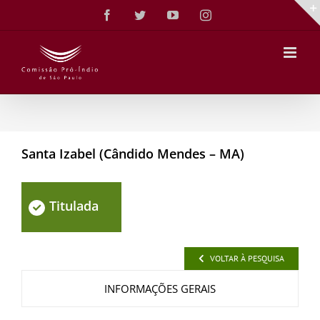
Ir
Facebook
Twitter
YouTube
Instagram
para
o
conteúdo
Santa Izabel (Cândido Mendes – MA)
Titulada
VOLTAR À PESQUISA
INFORMAÇÕES GERAIS