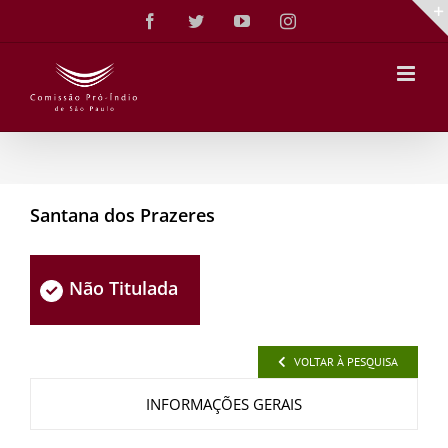
Ir
Facebook
Twitter
YouTube
Instagram
para
o
conteúdo
Santana dos Prazeres
Não Titulada
VOLTAR À PESQUISA
INFORMAÇÕES GERAIS