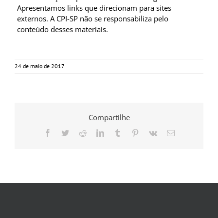
Apresentamos links que direcionam para sites
externos. A CPI-SP não se responsabiliza pelo
conteúdo desses materiais.
24 de maio de 2017
Compartilhe
Facebook
Twitter
Reddit
LinkedIn
Tumblr
Pinterest
Vk
E-
mail