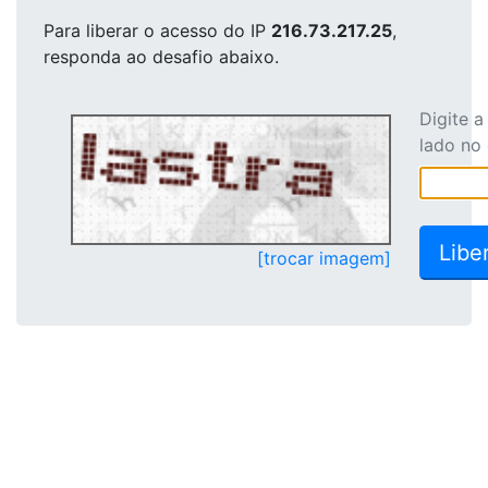
Para liberar o acesso
do IP
216.73.217.25
,
responda ao desafio abaixo.
Digite 
lado no
[trocar imagem]