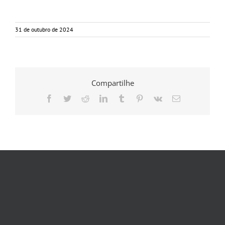
31 de outubro de 2024
Compartilhe
Facebook
Twitter
Reddit
LinkedIn
Tumblr
Pinterest
Vk
E-
mail