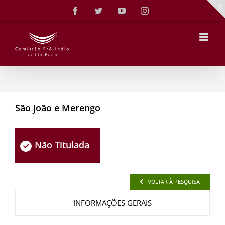
Ir
Facebook
Twitter
YouTube
Instagram
para
o
conteúdo
São João e Merengo
Não Titulada
VOLTAR À PESQUISA
INFORMAÇÕES GERAIS