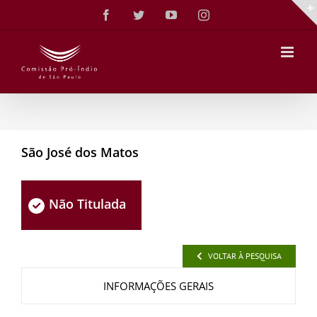
Ir
Facebook
Twitter
YouTube
Instagram
para
o
conteúdo
São José dos Matos
Não Titulada
VOLTAR À PESQUISA
INFORMAÇÕES GERAIS