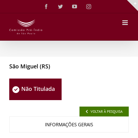
Ir
Facebook
Twitter
YouTube
Instagram
para
o
conteúdo
São Miguel (RS)
Não Titulada
VOLTAR À PESQUISA
INFORMAÇÕES GERAIS