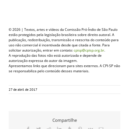
© 2026 | Textos, artes e vídeos da Comissão Pró-Índio de São Paulo
estão protegidos pela legislação brasileira sobre direito autoral. A
publicação, redistribuição, transmissão e reescrita do conteúdo para
uso não comercial é incentivada desde que citada a fonte. Para
solicitar autorização, entrar em contato:
cpisp@cpisp.org.br
.
A reprodução das fotos não está autorizada e depende de
autorização expressa do autor da imagem.
Apresentamos links que direcionam para sites externos. A CPI-SP não
se responsabiliza pelo conteúdo desses materiais.
27 de abril de 2017
Compartilhe
Facebook
Twitter
Reddit
LinkedIn
Tumblr
Pinterest
Vk
E-