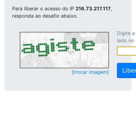
Para liberar o acesso
do IP
216.73.217.117
,
responda ao desafio abaixo.
Digite 
lado no
[trocar imagem]