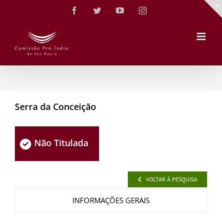
Ir
Facebook
Twitter
YouTube
Instagram
para
o
conteúdo
Serra da Conceição
Não Titulada
VOLTAR À PESQUISA
INFORMAÇÕES GERAIS