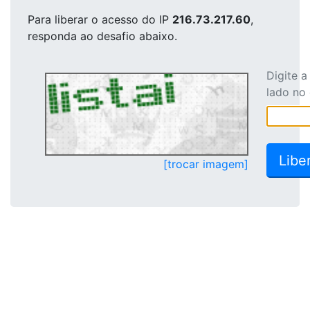
Para liberar o acesso
do IP
216.73.217.60
,
responda ao desafio abaixo.
Digite 
lado no
[trocar imagem]