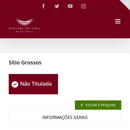
Ir
Facebook
Twitter
YouTube
Instagram
para
o
conteúdo
Sítio Grossos
Não Titulada
VOLTAR À PESQUISA
INFORMAÇÕES GERAIS