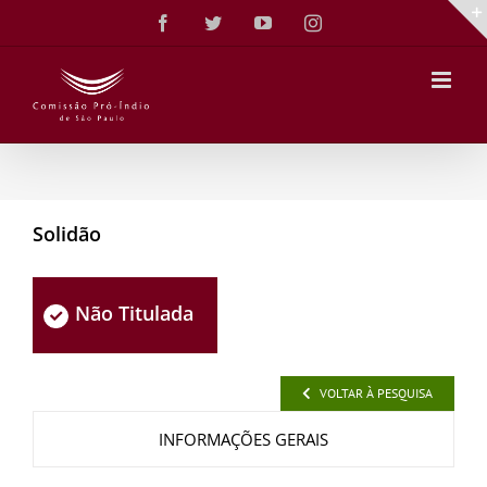
Ir
Facebook
Twitter
YouTube
Instagram
para
o
conteúdo
Solidão
Não Titulada
VOLTAR À PESQUISA
INFORMAÇÕES GERAIS