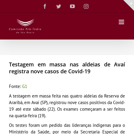
Ir
Facebook
Twitter
YouTube
Instagram
para
o
conteúdo
Testagem em massa nas aldeias de Avaí
registra nove casos de Covid-19
Fonte:
G1
A testagem em massa feita nas quatro aldeias da Reserva de
Araribá, em Avaí (SP), registrou nove casos positivos da Covid-
19 até este sábado (22). Os exames começaram a ser feitos
na quarta-feira (19).
Os testes foram um pedido das lideranças indígenas para o
Ministério da Saúde, por meio da Secretaria Especial de