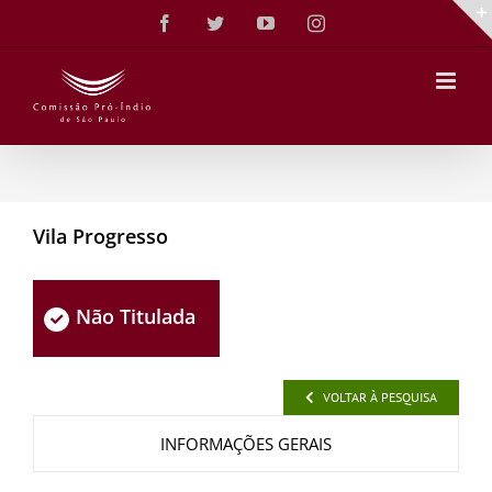
Ir
Facebook
Twitter
YouTube
Instagram
para
o
conteúdo
Vila Progresso
Não Titulada
VOLTAR À PESQUISA
INFORMAÇÕES GERAIS