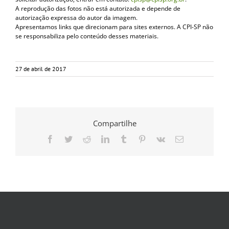
A reprodução das fotos não está autorizada e depende de
autorização expressa do autor da imagem.
Apresentamos links que direcionam para sites externos. A CPI-SP não
se responsabiliza pelo conteúdo desses materiais.
27 de abril de 2017
Compartilhe
Facebook
Twitter
Reddit
LinkedIn
Tumblr
Pinterest
Vk
E-
mail