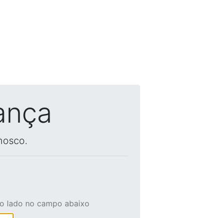
ança
nosco.
ao lado no campo abaixo