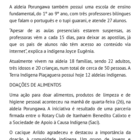
A aldeia Porungawa também possui uma escola de ensino
fundamental, do 1º ao 9º ano, com três professores bilíngues
que falam o português e o tupi guarani, e atende 27 alunos.
“Apesar de as aulas presenciais estarem suspensas, as
professoras vêm a cada 15 dias, para deixar as apostilas, já
que os pais de alunos não têm acesso ao conteúdo via
internet”, explica a indígena Joyce Eugênia.
Atualmente vivem na aldeia 18 famílias, sendo 22 adultos,
três idosos e 20 crianças, num total de cerca de 50 pessoas. A
Terra Indígena Piaçaguera possui hoje 12 aldeias indígenas.
DOAÇÕES DE ALIMENTOS
Uma ação para doar alimentos, produtos de limpeza e de
higiene pessoal aconteceu na manhã de quarta-feira (26), na
aldeia Porungawa. A iniciativa é resultado de uma parceria
firmada entre o Rotary Club de Itanhaém Benedito Calixto e
a Sociedade de Apoio à Causa Indígena (Saci).
O cacique Arildo agradeceu e destacou a importância da
doação à comunidade indígena. Um grupo de jovens e