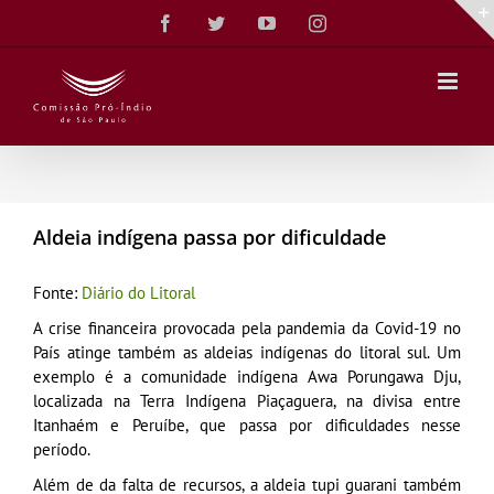
Ir
Facebook
Twitter
YouTube
Instagram
para
o
conteúdo
Aldeia indígena passa por dificuldade
Fonte:
Diário do Litoral
A crise financeira provocada pela pandemia da Covid-19 no
País atinge também as aldeias indígenas do litoral sul. Um
exemplo é a comunidade indígena Awa Porungawa Dju,
localizada na Terra Indígena Piaçaguera, na divisa entre
Itanhaém e Peruíbe, que passa por dificuldades nesse
período.
Além de da falta de recursos, a aldeia tupi guarani também