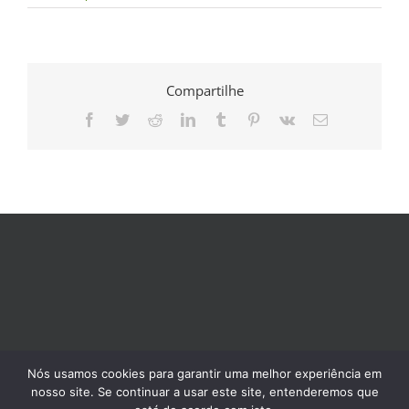
Compartilhe
Facebook
Twitter
Reddit
LinkedIn
Tumblr
Pinterest
Vk
E-
mail
Nós usamos cookies para garantir uma melhor experiência em
nosso site. Se continuar a usar este site, entenderemos que