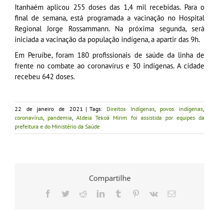
Itanhaém aplicou 255 doses das 1,4 mil recebidas. Para o
final de semana, está programada a vacinação no Hospital
Regional Jorge Rossammann. Na próxima segunda, será
iniciada a vacinação da população indígena, a apartir das 9h.
Em Peruíbe, foram 180 profissionais de saúde da linha de
frente no combate ao coronavírus e 30 indígenas. A cidade
recebeu 642 doses.
22 de janeiro de 2021
|
Tags:
Direitos Indígenas
,
povos indígenas
,
coronavírus
,
pandemia
,
Aldeia Tekoá Mirim foi assistida por equipes da
prefeitura e do Ministério da Saúde
Compartilhe
Facebook
Twitter
Reddit
LinkedIn
Tumblr
Pinterest
Vk
E-
mail