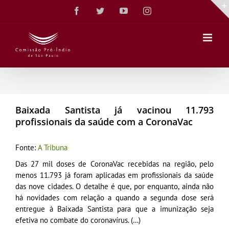
Ir
Facebook
Twitter
YouTube
Instagram
para
o
conteúdo
Baixada Santista já vacinou 11.793
profissionais da saúde com a CoronaVac
Fonte:
A Tribuna
Das 27 mil doses de CoronaVac recebidas na região, pelo
menos 11.793 já foram aplicadas em profissionais da saúde
das nove cidades. O detalhe é que, por enquanto, ainda não
há novidades com relação a quando a segunda dose será
entregue à Baixada Santista para que a imunização seja
efetiva no combate do coronavírus. (…)