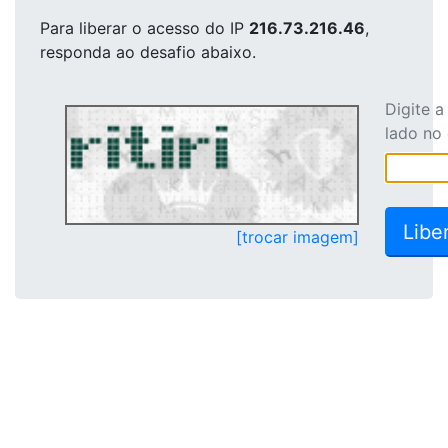
Para liberar o acesso
do IP
216.73.216.46
,
responda ao desafio abaixo.
Digite 
lado no
[trocar imagem]