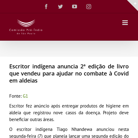
Ir
Facebook
Twitter
YouTube
Instagram
para
o
conteúdo
Escritor indígena anuncia 2ª edição de livro
que vendeu para ajudar no combate à Covid
em aldeias
Fonte:
G1
Escritor fez anúncio após entregar produtos de higiene em
aldeia que registrou nove casos da doença. Projeto deve
beneficiar outras áreas.
O escritor indígena Tiago Nhandewa anunciou nesta
segunda-feira (7) que planeja lançar uma segunda edição do