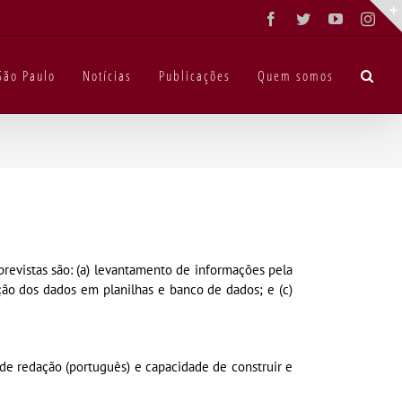
Facebook
Twitter
YouTube
Inst
São Paulo
Notícias
Publicações
Quem somos
previstas são: (a) levantamento de informações pela
zação dos dados em planilhas e banco de dados; e (c)
de redação (português) e capacidade de construir e