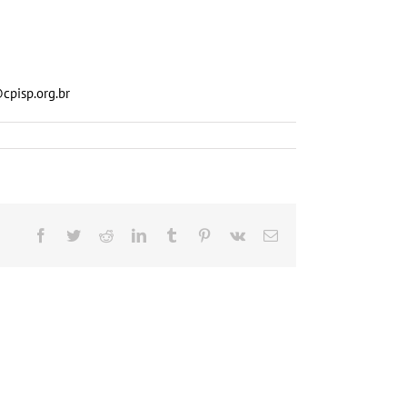
@cpisp.org.br
Facebook
Twitter
Reddit
LinkedIn
Tumblr
Pinterest
Vk
E-
mail