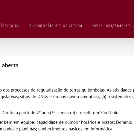
uilombolas
Quilombolas em Oriximiná
Povos Indígenas em 
 aberta
dos processos de regularização de terras quilombolas. As atividades 
legislativas, sítios de ONGs e órgãos governamentais); (b) a sistemati
 Direito a partir do 2º ano (3º semestre) e residir em São Paulo.
har bem em equipe; capacidade de cumprir horários e prazos; Domínio 
com dados e planilhas; conhecimentos básicos em informática.