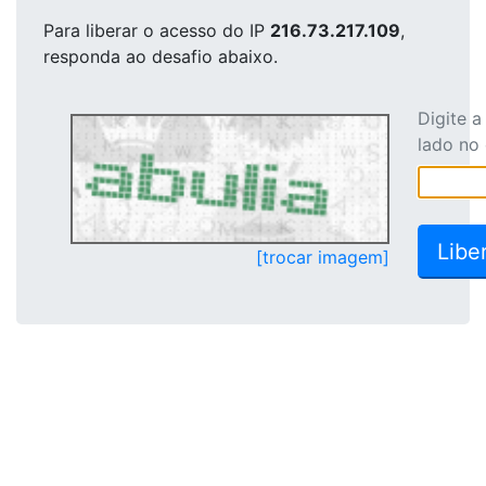
Para liberar o acesso
do IP
216.73.217.109
,
responda ao desafio abaixo.
Digite 
lado no
[trocar imagem]