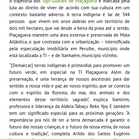
A trajetória dos
Tupi-Guarani de Piaçaguera
é marcada pela
luta ao direito de viver de acordo com sua cultura em um
contexto bastante adverso. A terra indígena é lar de 344
pessoas que vivem em onze aldeias em um território de
dois mil hectares, que vai desde a beira da praia até o sertão.
Piaçaguera mantém uma área extensa e preservada de Mata
Atlântica, o que contrasta com a urbanização – intensificada
pela especulação imobiliária em Peruíbe, município onde
está localizada a TI – e de Itanhaém, município vizinho.
“[Demarcar] terras indígenas é primordial para promover um
futuro verde, em especial na TI Piaçaguera. Além da
preservação, é uma herança de nossos ancestrais para dar
sentido a nossa vida e paz ao nosso espírito, que se conecta
com o espírito da floresta, do mar, dos animais e dos
elementos desse território sagrado”, explica Itamirim,
professora e liderança da Aldeia Tabaçu Reko Ypy. E também
tem um significado especial para as próximas gerações: “A
importância pra nós de ter a terra demarcada é garantir o
futuro das nossas crianças, e o futuro da nossa etnia, da nossa
cultura e tradição”, completa Arildo dos Santos Eugênio