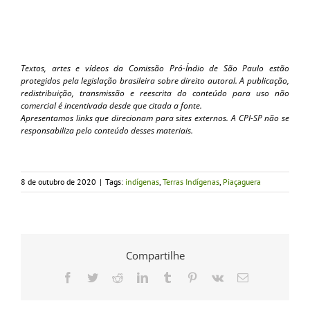
Textos, artes e vídeos da Comissão Pró-Índio de São Paulo estão
protegidos pela legislação brasileira sobre direito autoral. A publicação,
redistribuição, transmissão e reescrita do conteúdo para uso não
comercial é incentivada desde que citada a fonte.
Apresentamos links que direcionam para sites externos. A CPI-SP não se
responsabiliza pelo conteúdo desses materiais.
8 de outubro de 2020
|
Tags:
indígenas
,
Terras Indígenas
,
Piaçaguera
Compartilhe
Facebook
Twitter
Reddit
LinkedIn
Tumblr
Pinterest
Vk
E-
mail