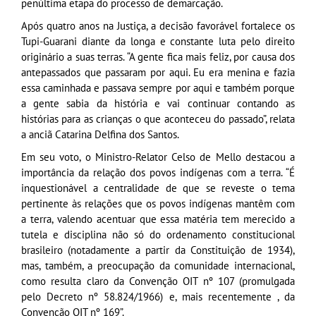
penúltima etapa do processo de demarcação.
Após quatro anos na Justiça, a decisão favorável fortalece os
Tupi-Guarani diante da longa e constante luta pelo direito
originário a suas terras. “A gente fica mais feliz, por causa dos
antepassados que passaram por aqui. Eu era menina e fazia
essa caminhada e passava sempre por aqui e também porque
a gente sabia da história e vai continuar contando as
histórias para as crianças o que aconteceu do passado”, relata
a anciã Catarina Delfina dos Santos.
Em seu voto, o Ministro-Relator Celso de Mello destacou a
importância da relação dos povos indígenas com a terra. “É
inquestionável a centralidade de que se reveste o tema
pertinente às relações que os povos indígenas mantêm com
a terra, valendo acentuar que essa matéria tem merecido a
tutela e disciplina não só do ordenamento constitucional
brasileiro (notadamente a partir da Constituição de 1934),
mas, também, a preocupação da comunidade internacional,
como resulta claro da Convenção OIT nº 107 (promulgada
pelo Decreto nº 58.824/1966) e, mais recentemente , da
Convenção OIT nº 169”.